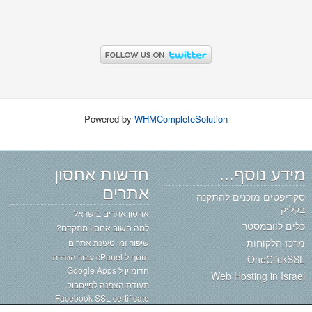
Powered by
WHMCompleteSolution
מידע נוסף...
חדשות אחסון
אתרים
סקריפטים מוכנים להתקנה
בקליק
אחסון אתרים בישראל
כלים לוובמסטר
למה חשוב אחסון מתקדם?
מרכז הלקוחות
שיפור זמן טעינת אתרים
תוסף ל cPanel עבור הגדרת
OneClickSSL
הדומיין ל Google Apps
Web Hosting in Israel
תעודת הצפנה לפייסבוק,
Facebook SSL certificate.