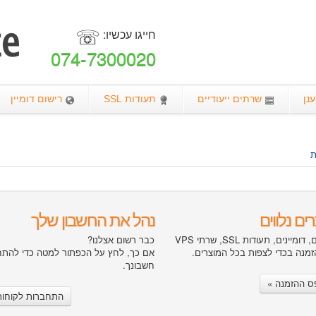
☏
חייגו עכשיו:
074-7300020
נן
שרתים ייעודיים
תעודות SSL
רישום דומיין
ת
ים נלווים
נהל את החשבון שלך
הוסט4סייט מציעה שירותי אחסון אתרים, דומיינים, תעודות SSL, שרתי VPS
כבר רשום אצלנו?
זמנה בכדי לצפות בכל המוצרים.
אם כך, לחץ על הכפתור למטה כדי להתחב
חשבונך.