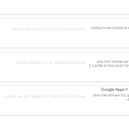
רים מתקדם ואת ההשלכות
עודכן לאחרונה ביום רביעי 26 ביוני 2013 שעה 10:42:09
אוג שהאתר יהיה נגיש
עודכן לאחרונה ביום שני 24 ביוני 2013 שעה 19:53:22
ומהיר. בואו נלמד איך לשפר את מהירות טעינת דפים באתרים שלכם ב 2
Google Apps cPanel p מותקן בכל השרתים שלנו וניתן
עודכן לאחרונה ביום חמישי 27 באוקטובר 2011 שעה 11:50:48
...