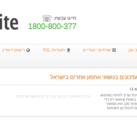
☏
חייגו עכשיו:
1800-800-377
ענן
שרתים ייעודיים
תעודות SSL
רישום דומיין
דכונים בנושאי אחסון אתרים בישראל
מר זה אמור לסייע לך להחליט מתי SSL יכול וצריך להיות בשימוש.
עודכן לאחרונה ביום שני 24 ביוני 2013 שעה 19:57:56
אף לבטל את המיתוס שSSL הוא באמת שימושי רק כדי
חר מכן הוא ממשיך
ם להנות מן השימוש