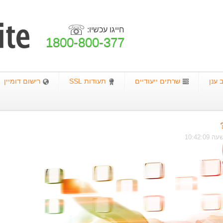
☏
חייגו עכשיו:
1800-800-377
ענן
שרתים ייעודיים
תעודות SSL
רישום דומיין