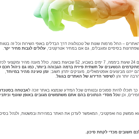
אתרים – החל מרמות שונות של טכנולוגיה דרך הבדלים באופי השירות וכל זה בטווח
פתרונות בסיסיים ומוגבלים, גם אם במחיר אטרקטיבי,
עלולים לגבות מחיר יקר
.
אחסון מתקדם מבטיח לכם ביצועים מעולים 24 שעות ביממה, 7 ימים בשבוע, 52 שבועות בשנה, כולל מענה מהיר ומקצועי לכל
מתקדמים הנשענים על תשתית פיזית ברמה הגבוהה ביותר, כמו גם ניהול חכם 
ייהנו מביצועים אופטימאליים, מעניקים יתרון חשוב:
זמן טעינה מהיר במיוחד
,
בה יותר והן ל
שיפור הדירוג של האתרים בגוגל
.
. כך תוכלו להיות סמוכים ובטוחים שכל המידע שנמצא באתר זוכה ל
אבטחה בסטנדר
ירים, וכן ש
כל מסדי הנתונים בהם אתם משתמשים מגובים באופן שוטף וניתני
הוא ממשק נוח ואפקטיבי, המאפשר לעדכן את האתר במהירות ובפשטות, ולנהל בסיסי
ם חשובים מכדי לקחת סיכון.